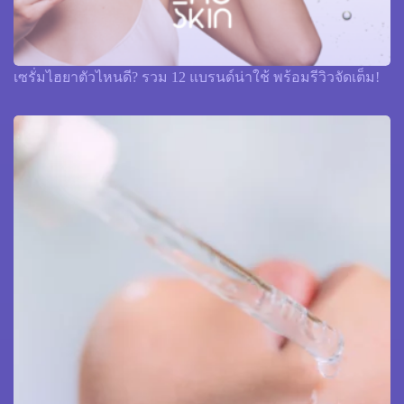
เซรั่มไฮยาตัวไหนดี? รวม 12 แบรนด์น่าใช้ พร้อมรีวิวจัดเต็ม!