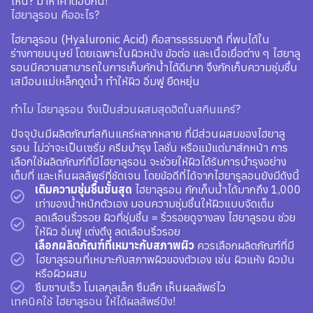
ไหน? มาหาคำตอบกัน!
ไฮยาลูรอน คืออะไร?
ไฮยาลูรอน (Hyaluronic Acid) คือสารธรรมชาติ ที่พบได้ใน
ร่างกายมนุษย์ โดยเฉพาะในผิวหนัง ข้อต่อ และเนื้อเยื่อต่าง ๆ ไฮยาลู
รอนมีความสามารถในการเก็บกักน้ำได้ดีมาก จึงกักเก็บความชุ่มชื้น
เสมือนแม่เหล็กดูดน้ำ ทำให้ผิว อิ่มฟู ยืดหยุ่น
ทำไม ไฮยาลูรอน จึงเป็นส่วนผสมสุดฮิตในสกินแคร์?
ปัจจุบันมีผลิตภัณฑ์สกินแคร์หลากหลาย ที่มีส่วนผสมของไฮยาลู
รอน ไม่ว่าจะเป็นเซรั่ม ครีมบำรุง โลชั่น หรือแม้แต่มาส์กหน้า การ
เลือกใช้ผลิตภัณฑ์ที่มีไฮยาลูรอน จะช่วยให้ผิวได้รับการบำรุงอย่าง
เต็มที่ และเห็นผลลัพธ์ที่ชัดเจน โดยข้อดีที่ได้จากไฮยารูลอนยังมีดังนี้
เติมความชุ่มชื้นขั้นสุด
ไฮยาลูรอน กักเก็บน้ำได้มากถึง 1,000
เท่าของน้ำหนักตัวเอง มอบความชุ่มชื้นให้ผิวแบบจัดเต็ม
ลดเลือนริ้วรอย ผิวที่ชุ่มชื้น = ริ้วรอยดูจางลง ไฮยาลูรอน ช่วย
ให้ผิว อิ่มฟู เต่งตึง ลดเลือนริ้วรอย
เลือกผลิตภัณฑ์ที่เหมาะกับสภาพผิว
ควรเลือกผลิตภัณฑ์ที่มี
ไฮยาลูรอนที่เหมาะกับสภาพผิวของตัวเอง เช่น ผิวแห้ง ผิวมัน
หรือผิวผสม
ซึมซาบเร็ว โมเลกุลเล็ก ซึมลึก เห็นผลลัพธ์ไว
เทคนิคใช้ ไฮยาลูรอน ให้ได้ผลลัพธ์ปัง!