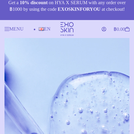
Skip
Get a
10% discount
on HYA X SERUM with any order over
to
฿1000 by using the code
EXOSKINFORYOU
at checkout!
content
MENU
EN
฿
0.00
Shopping
cart