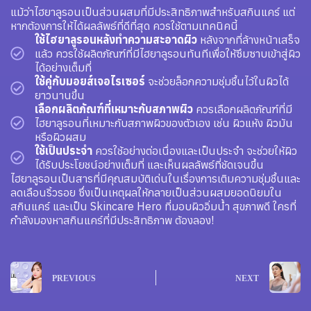
แม้ว่าไฮยาลูรอนเป็นส่วนผสมที่มีประสิทธิภาพสำหรับสกินแคร์ แต่
หากต้องการให้ได้ผลลัพธ์ที่ดีที่สุด ควรใช้ตามเทคนิคนี้
ใช้ไฮยาลูรอนหลังทำความสะอาดผิว
หลังจากที่ล้างหน้าเสร็จ
แล้ว ควรใช้ผลิตภัณฑ์ที่มีไฮยาลูรอนทันทีเพื่อให้ซึมซาบเข้าสู่ผิว
ได้อย่างเต็มที่
ใช้คู่กับมอยส์เจอไรเซอร์
จะช่วยล็อกความชุ่มชื้นไว้ในผิวได้
ยาวนานขึ้น
เลือกผลิตภัณฑ์ที่เหมาะกับสภาพผิว
ควรเลือกผลิตภัณฑ์ที่มี
ไฮยาลูรอนที่เหมาะกับสภาพผิวของตัวเอง เช่น ผิวแห้ง ผิวมัน
หรือผิวผสม
ใช้เป็นประจำ
ควรใช้อย่างต่อเนื่องและเป็นประจำ จะช่วยให้ผิว
ได้รับประโยชน์อย่างเต็มที่ และเห็นผลลัพธ์ที่ชัดเจนขึ้น
ไฮยาลูรอนเป็นสารที่มีคุณสมบัติเด่นในเรื่องการเติมความชุ่มชื้นและ
ลดเลือนริ้วรอย ซึ่งเป็นเหตุผลให้กลายเป็นส่วนผสมยอดนิยมใน
สกินแคร์ และเป็น Skincare Hero ที่มอบผิวอิ่มน้ำ สุขภาพดี ใครที่
กำลังมองหาสกินแคร์ที่มีประสิทธิภาพ ต้องลอง!
PREVIOUS
NEXT