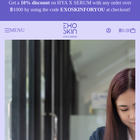
Skip
Get a
10% discount
on HYA X SERUM with any order over
to
฿1000 by using the code
EXOSKINFORYOU
at checkout!
content
MENU
฿
0.00
Shopping
cart