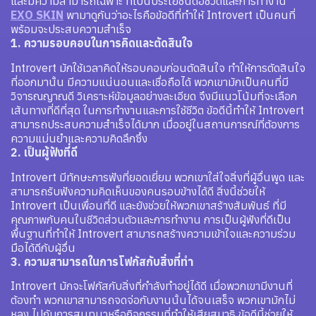
และมีความสามารถเฉพาะ ที่เป็นประโยชน์ต่อชีวิตและการทำงาน
EXO SKIN
พามาดูกันว่าอะไรคือข้อดีที่ทำให้ Introvert เป็นคนที่
พร้อมจะประสบความสำเร็จ
1. ความรอบคอบในการคิดและตัดสินใจ
Introvert มักใช้เวลาคิดให้รอบคอบก่อนตัดสินใจ ทำให้การตัดสินใจ
ที่ออกมานั้น มีความแน่นอนและเชื่อถือได้ พวกเขามักเป็นคนที่มี
วิจารณญาณดี วิเคราะห์ข้อมูลอย่างละเอียด จึงมีแนวโน้มที่จะเลือก
เส้นทางที่ดีที่สุด ในการทำงานและการใช้ชีวิต ข้อดีนี้ทำให้ Introvert
สามารถประสบความสำเร็จได้มาก เมื่ออยู่ในสถานการณ์ที่ต้องการ
ความแม่นยำและความคิดลึกซึ้ง
2. เป็นผู้ฟังที่ดี
Introvert มีทักษะการฟังที่ยอดเยี่ยม พวกเขาใส่ใจสิ่งที่ผู้อื่นพูด และ
สามารถรับฟังความคิดเห็นของคนรอบข้างได้ดี สิ่งนี้ช่วยให้
Introvert เป็นเพื่อนที่ดี และยังช่วยให้พวกเขาสร้างสัมพันธ์ ที่มี
คุณภาพกับคนในชีวิตส่วนตัวและการทำงาน การเป็นผู้ฟังที่ดีเป็น
พื้นฐานที่ทำให้ Introvert สามารถสร้างความเข้าใจและความร่วม
มือได้ดีกับผู้อื่น
3. ความสามารถในการโฟกัสกับสิ่งที่ทำ
Introvert มักจะโฟกัสกับสิ่งที่กำลังทำอยู่ได้ดี เมื่อพวกเขามีงานที่
ต้องทำ พวกเขาสามารถจดจ่อกับงานนั้นได้จนเสร็จ พวกเขามักไม่
หลง ไปกับการสนทนาหรือกิจกรรมที่ทำให้เสียสมาธิ ข้อดีนี้ช่วยให้