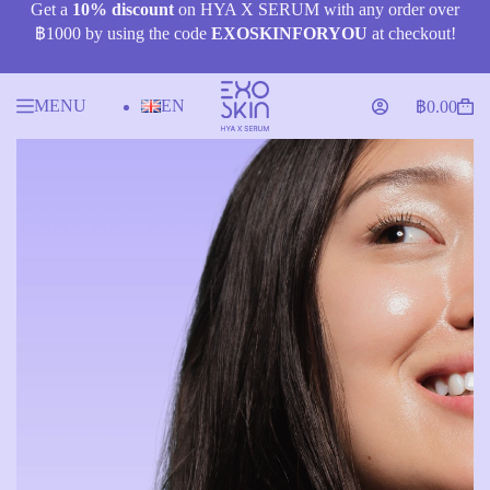
Skip
Get a
10% discount
on HYA X SERUM with any order over
to
฿1000 by using the code
EXOSKINFORYOU
at checkout!
content
MENU
EN
฿
0.00
Shopping
cart