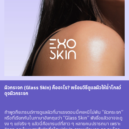
ผิวกระจก (Glass Skin) คืออะไร? พร้อมวิธีดูแลผิวให้ฉ่ำโกลว์
ดุจผิวกระจก
ถ้าพูดถึงเทรนด์การดูแลผิวที่มาแรงตอนนี้คงหนีไม่พ้น “ผิวกระจก”
หรือที่เรียกกันในภาษาอังกฤษว่า “Glass Skin” ฟังชื่อแล้วอาจจะดู
งง ๆ แต่จริง ๆ แล้วนี่คือเทรนด์ที่สาว ๆ หลายคนปรารถนา เพราะ