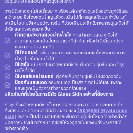
วิธีดูแลผิวให้ได้ผิวฉ่ำโกลว์ดุจผิวกระจก
การมีผิวกระจกไม่ใช่เรื่องยาก เพียงแค่เราต้องดูแลผิวอย่างถูกวิธีและ
สม่ำเสมอ ซึ่งโดยส่วนใหญ่แล้วจะเน้นไปที่การดูแลผิวประจำวัน แต่
จะเพิ่มไอเทมพิเศษอย่าง เซรั่ม ที่ช่วยเพิ่มประสิทธิภาพการดูแลผิวให้
ล้ำลึกและตรงรจุดมากขึ้น
ทำความสะอาดผิวอย่างล้ำลึก
การทำความสะอาดผิวให้
สะอาดหมดจดเป็นขั้นตอนแรกที่สำคัญ เพื่อกำจัดสิ่งสกปรก
และความมันส่วนเกิน
ใช้โทนเนอร์
เพื่อปรับสมดุลผิวและเตรียมผิวให้พร้อมรับการ
บำรุงในขั้นตอนต่อไป
ใช้เซรั่ม
เน้นการใช้ผลิตภัณฑ์ที่ช่วยเพิ่มความชุ่มชื้นและบำรุง
ผิวให้ล้ำลึก
ใช้มอยส์เจอไรเซอร์
เพื่อกักเก็บความชุ่มชื้นให้ผิวตลอดวัน
ป้องกันแสงแดด
ครีมกันแดดเป็นสิ่งที่ขาดไม่ได้เลย เพราะ
แสงแดดเป็นตัวการทำลายผิวที่ร้ายแรง
ผลิตภัณฑ์ที่ช่วยในการมีผิว Glass Skin อย่างที่ต้องการ
ถ้าพูดถึงผลิตภัณฑ์ที่ช่วยในการมีผิวกระจก สาว ๆ หลายคนคงนึก
ถึงเซรั่มและเอสเซนส์ ที่มีส่วนผสมของ
ไฮยาลูรอน (Hyaluronic
acid)
เพราะเป็นส่วนผสมที่ช่วยเพิ่มความชุ่มชื้นให้ผิวได้อย่างล้ำลึก
นอกจากนี้ยังมีมาส์กหน้า ที่ช่วยให้ผิวดูสดชื่นและเปล่งประกายได้
อย่างรวดเร็ว