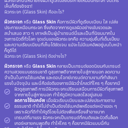
ผิวกระจกนั้นหมายถึงผิวที่ดูใสเปล่งประกายเหมือนกระจก จนใคร
เห็นก็ต้องอิจฉา!
ผิวกระจก (Glass Skin) คืออะไร?
ผิวกระจก
หรือ
Glass Skin
คือการมีผิวที่ดูเรียบเนียน ใส เปล่ง
ประกายเหมือนกระจก ซึ่งเกิดจากการดูแลผิวอย่างเข้มงวดและ
สม่ำเสมอ สาว ๆ เกาหลีเป็นผู้นำเทรนด์นี้และเป็นที่นิยมมากใน
วงการบิวตี้ทั่วโลก จุดเด่นของผิวกระจกคือ ความชุ่มชื้นที่เต็มเปี่ยม
และความเรียบเนียนที่เห็นได้ชัดเจน แม้จะไม่มีเมคอัพอยู่บนใบหน้า
ก็ดูดีได้
ผิวกระจก (Glass Skin) ดีอย่างไร?
ผิวกระจก
หรือ
Glass Skin
กลายเป็นเทรนด์ยอดนิยมกับเทรนด์
ความสวยแบบธรรมชาติ ดูสุขภาพดีจากภายในสู่ภายนอก ลดความ
จำเป็นในการใช้เมคอัพ และตอบโจทย์เทรนด์ความงามที่กำลังมา
แรงในปัจจุบัน และนี่คือข้อดีของการมีผิวฉ่ำโกลว์ที่ใคร ๆ ก็อยากมี
ผิวดูสุขภาพดี การมีผิวกระจกเปรียบเสมือนการมีผิวที่สุขภาพดี
จากภายในสู่ภายนอก ทำให้ดูมีความสดใสอยู่เสมอ
ลดการใช้เมคอัพ
เมื่อผิวเรียบเนียนและเปล่งประกายตาม
ธรรมชาติ ทำให้ไม่จำเป็นต้องใช้เมคอัพหรือแต่งหน้าเยอะ ๆ
เพราะผิวที่ดีทำให้ดูดีโดยไม่ต้องพึ่งเครื่องสำอางมาก
เทรนด์ที่มาแรง ผิวกระจกเป็นเทรนด์ที่คนดังและบิวตี้บล็อก
เกอร์หลายคนพูดถึง ทำให้ใคร ๆ ก็อยากมีผิวแบบนี้กัน